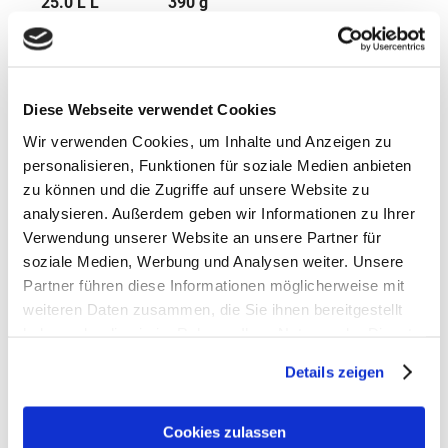
25.0 L L
390 g
Maße
22 x 23 x 46 cm
Material
Diese Webseite verwendet Cookies
100 % Polyester, recycelt
Wir verwenden Cookies, um Inhalte und Anzeigen zu
personalisieren, Funktionen für soziale Medien anbieten
zu können und die Zugriffe auf unsere Website zu
analysieren. Außerdem geben wir Informationen zu Ihrer
Verwendung unserer Website an unsere Partner für
soziale Medien, Werbung und Analysen weiter. Unsere
Partner führen diese Informationen möglicherweise mit
weiteren Daten zusammen, die Sie ihnen bereitgestellt
haben oder die sie im Rahmen Ihrer Nutzung der Dienste
gesammelt haben.
Details zeigen
Satch Zubehör
Artikelbeschreibung Satch Sporttasche
Cookies zulassen
- Volumen: 25 Liter