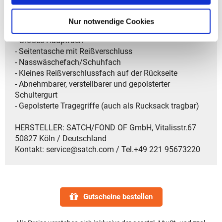
- Gewicht: 390 g
- Größe: 22 x 23 x 46 cm (HxBxT)
Nur notwendige Cookies
- Material: aus recycelten PET-Flaschen
- Großes Hauptfach
- Seitentasche mit Reißverschluss
- Nasswäschefach/Schuhfach
- Kleines Reißverschlussfach auf der Rückseite
- Abnehmbarer, verstellbarer und gepolsterter
Schultergurt
- Gepolsterte Tragegriffe (auch als Rucksack tragbar)
HERSTELLER: SATCH/FOND OF GmbH, Vitalisstr.67
50827 Köln / Deutschland
Kontakt: service@satch.com / Tel.+49 221 95673220
Gutscheine bestellen