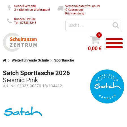
Schnellversand!
Versandkostenfrei ab 39
3 x täglich an Werktagen!
€
Kostenlose
Rücksendung
Kunden-Hotline
Tel. 07633 3243
0
0,00 €
Weiterführende Schule
Sporttasche
Satch Sporttasche 2026
Seismic Pink
Art.-Nr.:
01336-90370-10/134412