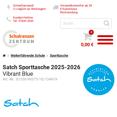
Schnellversand!
Versandkostenfrei ab 39
3 x täglich an Werktagen!
€
Kostenlose
Rücksendung
Kunden-Hotline
Tel. 07633 3243
0
0,00 €
Weiterführende Schule
Sporttasche
Satch Sporttasche 2025-2026
Vibrant Blue
Art.-Nr.:
01336-90375-10/134419