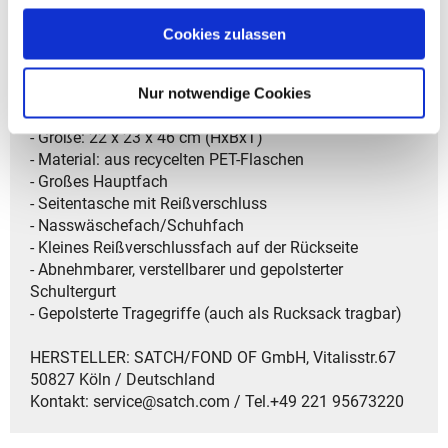
Satch Zubehör
Cookies zulassen
Artikelbeschreibung Satch Sporttasche
Nur notwendige Cookies
- Volumen: 25 Liter
- Gewicht: 390 g
- Größe: 22 x 23 x 46 cm (HxBxT)
- Material: aus recycelten PET-Flaschen
- Großes Hauptfach
- Seitentasche mit Reißverschluss
- Nasswäschefach/Schuhfach
- Kleines Reißverschlussfach auf der Rückseite
- Abnehmbarer, verstellbarer und gepolsterter
Schultergurt
- Gepolsterte Tragegriffe (auch als Rucksack tragbar)
HERSTELLER: SATCH/FOND OF GmbH, Vitalisstr.67
50827 Köln / Deutschland
Kontakt: service@satch.com / Tel.+49 221 95673220