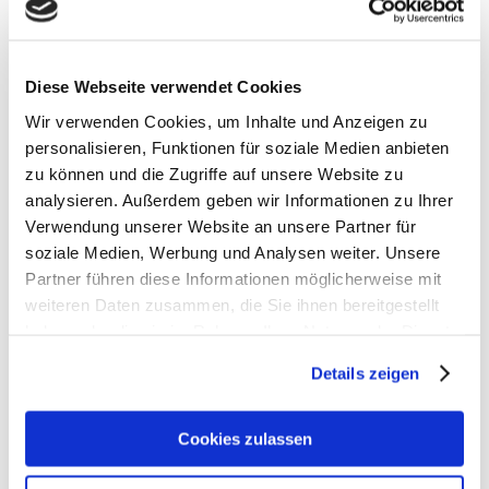
390 g
22 x 23 x 46 cm
Material
100 % Polyester, recycelt
Diese Webseite verwendet Cookies
Wir verwenden Cookies, um Inhalte und Anzeigen zu
personalisieren, Funktionen für soziale Medien anbieten
zu können und die Zugriffe auf unsere Website zu
analysieren. Außerdem geben wir Informationen zu Ihrer
Verwendung unserer Website an unsere Partner für
soziale Medien, Werbung und Analysen weiter. Unsere
Partner führen diese Informationen möglicherweise mit
weiteren Daten zusammen, die Sie ihnen bereitgestellt
haben oder die sie im Rahmen Ihrer Nutzung der Dienste
Satch Zubehör
gesammelt haben.
Details zeigen
Artikelbeschreibung Satch Sporttasche
- Volumen: 25 Liter
Cookies zulassen
- Gewicht: 390 g
- Größe: 22 x 23 x 46 cm (HxBxT)
- Material: aus recycelten PET-Flaschen