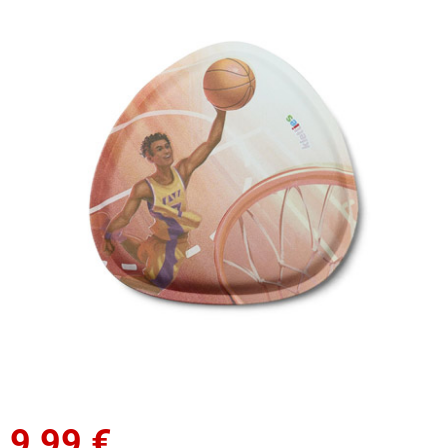
9,99
€