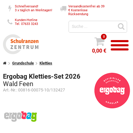
Schnellversand!
Versandkostenfrei ab 39
3 x täglich an Werktagen!
€
Kostenlose
Rücksendung
Kunden-Hotline
Tel. 07633 3243
0
0,00 €
Grundschule
Kletties
Ergobag Kletties-Set 2026
Wald Feen
Art.-Nr.:
00816-00075-10/132427