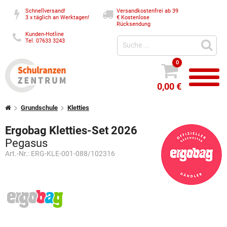
Schnellversand!
Versandkostenfrei ab 39
3 x täglich an Werktagen!
€
Kostenlose
Rücksendung
Kunden-Hotline
Tel. 07633 3243
0
0,00 €
Grundschule
Kletties
Ergobag Kletties-Set 2026
Pegasus
Art.-Nr.:
ERG-KLE-001-088/102316