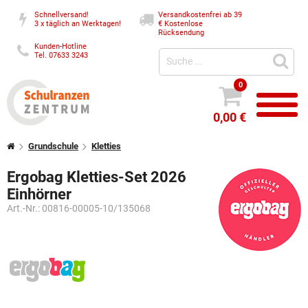
Schnellversand!
Versandkostenfrei ab 39
3 x täglich an Werktagen!
€
Kostenlose
Rücksendung
Kunden-Hotline
Tel. 07633 3243
0
0,00 €
Grundschule
Kletties
Ergobag Kletties-Set 2026
Einhörner
Art.-Nr.:
00816-00005-10/135068