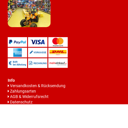
Info
Versandkosten & Rücksendung
Zahlungsarten
AGB & Widerrufsrecht
Datenschutz
Batteriegesetzhinweise
Impressum
Vertrag widerrrufen