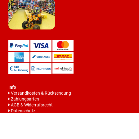
Info
Versandkosten & Rücksendung
Zahlungsarten
AGB & Widerrufsrecht
Datenschutz
Batteriegesetzhinweise
Impressum
Vertrag widerrrufen