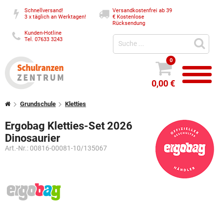
Schnellversand!
Versandkostenfrei ab 39
3 x täglich an Werktagen!
€
Kostenlose
Rücksendung
Kunden-Hotline
Tel. 07633 3243
0
0,00 €
Grundschule
Kletties
Ergobag Kletties-Set 2026
Dinosaurier
Art.-Nr.:
00816-00081-10/135067