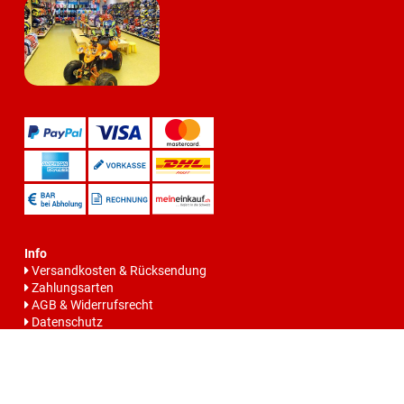
Info
Versandkosten & Rücksendung
Zahlungsarten
AGB & Widerrufsrecht
Datenschutz
Batteriegesetzhinweise
Impressum
Vertrag widerrrufen