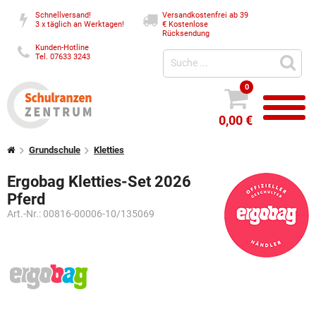
Schnellversand!
Versandkostenfrei ab 39
3 x täglich an Werktagen!
€
Kostenlose
Rücksendung
Kunden-Hotline
Tel. 07633 3243
0
0,00 €
Grundschule
Kletties
Ergobag Kletties-Set 2026
Pferd
Art.-Nr.:
00816-00006-10/135069