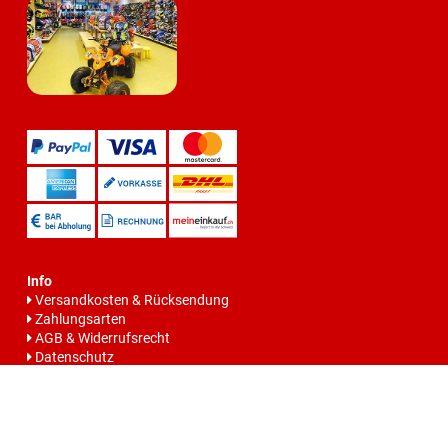
Info
Versandkosten & Rücksendung
Zahlungsarten
AGB & Widerrufsrecht
Datenschutz
Batteriegesetzhinweise
Impressum
Vertrag widerrrufen