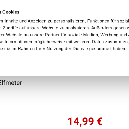
Schnellversand!
Versandkostenfrei ab 39 €
Kun
3 x täglich an Werktagen!
Kostenlose Rücksendung
Tel
t Cookies
 Inhalte und Anzeigen zu personalisieren, Funktionen für sozia
e Zugriffe auf unsere Website zu analysieren. Außerdem geben w
er Website an unsere Partner für soziale Medien, Werbung und 
se Informationen möglicherweise mit weiteren Daten zusammen, 
 die sie im Rahmen Ihrer Nutzung der Dienste gesammelt haben.
Grundschule
Weiterführende Schule
Rucksäc
Elfmeter
14,99
€