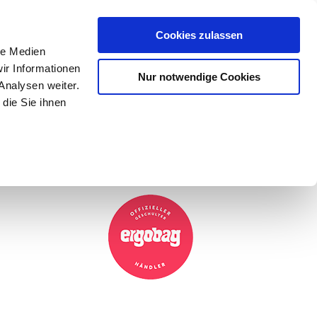
Mein Konto
den-Hotline
. 07633 3243
Cookies zulassen
0
le Medien
ir Informationen
Nur notwendige Cookies
0,00 €
Analysen weiter.
die Sie ihnen
ke
Taschen
Zubehör