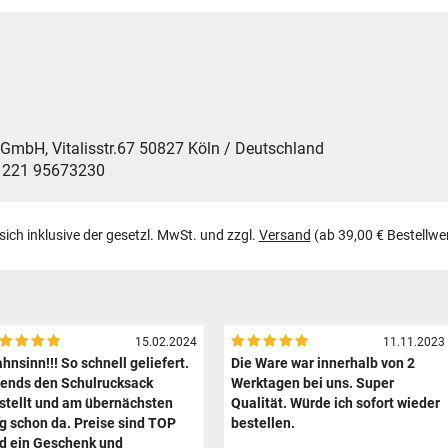
H, Vitalisstr.67 50827 Köln / Deutschland
9 221 95673230
 sich inklusive der gesetzl. MwSt. und zzgl.
Versand
(ab 39,00 € Bestellwe
15.02.2024
11.11.2023
hnsinn!!! So schnell geliefert.
Die Ware war innerhalb von 2
ends den Schulrucksack
Werktagen bei uns. Super
stellt und am übernächsten
Qualität. Würde ich sofort wieder
g schon da. Preise sind TOP
bestellen.
d ein Geschenk und