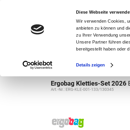
bestellen und ausdrucken
GUTSCHEINE
Diese Webseite verwende
Wir verwenden Cookies, um
anbieten zu können und di
zu Ihrer Verwendung unser
Unsere Partner führen die
bereitgestellt haben oder
Marken
Vorschule
Details zeigen
Grundschule
Kletties
Ergobag Kletties-Set 2026
Art.-Nr.:
ERG-KLE-001-133/130345