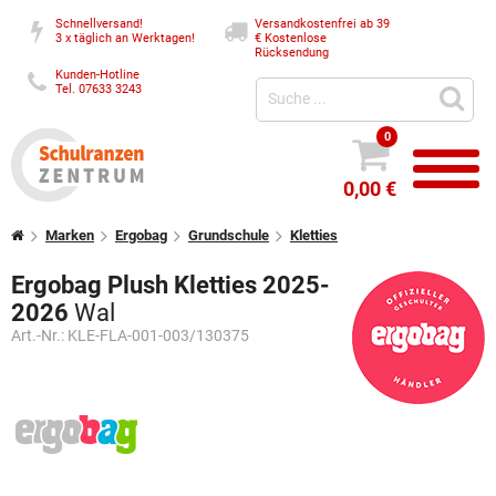
Schnellversand!
Versandkostenfrei ab 39
3 x täglich an Werktagen!
€
Kostenlose
Rücksendung
Kunden-Hotline
Tel. 07633 3243
0
0,00 €
Marken
Ergobag
Grundschule
Kletties
Ergobag Plush Kletties 2025-
2026
Wal
Art.-Nr.:
KLE-FLA-001-003/130375